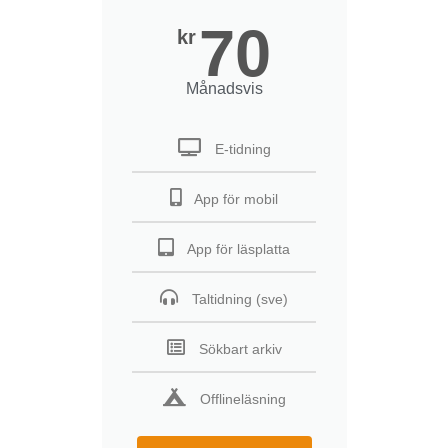
70
kr
Månadsvis
E-tidning
App för mobil
App för läsplatta
Taltidning (sve)
Sökbart arkiv
Offlineläsning