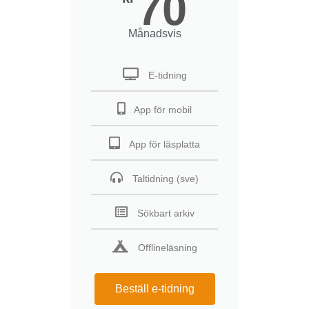
70
Månadsvis
E-tidning
App för mobil
App för läsplatta
Taltidning (sve)
Sökbart arkiv
Offlineläsning
Beställ e-tidning