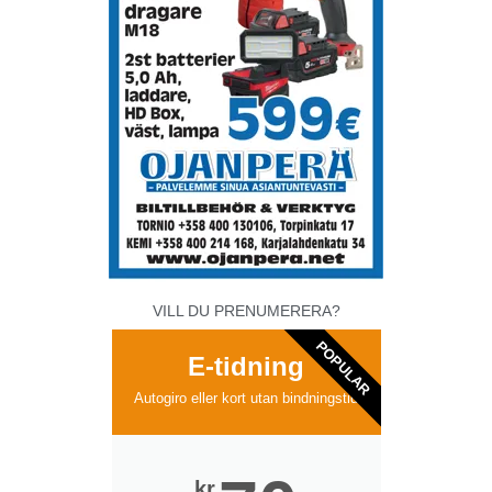
VILL DU PRENUMERERA?
POPULAR
E-tidning
Autogiro eller kort utan bindningstid
kr