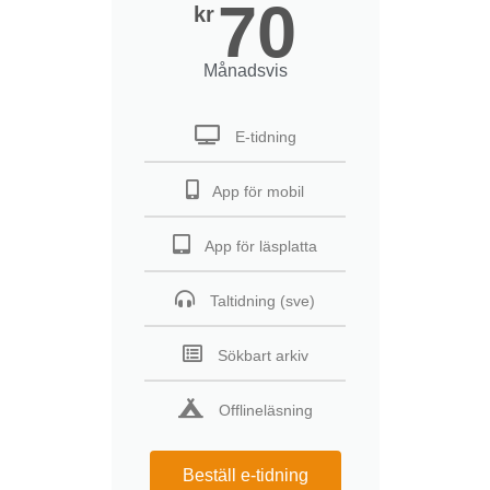
70
kr
Månadsvis
E-tidning
App för mobil
App för läsplatta
Taltidning (sve)
Sökbart arkiv
Offlineläsning
Beställ e-tidning