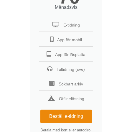
Månadsvis
E-tidning
App för mobil
App för läsplatta
Taltidning (sve)
Sökbart arkiv
Offlineläsning
Beställ e-tidning
Betala med kort eller autogiro.