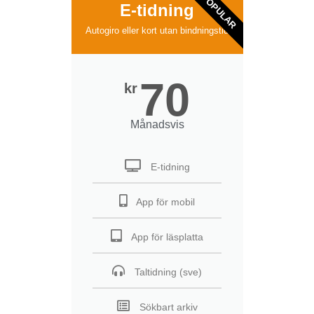
POPULAR
E-tidning
Autogiro eller kort utan bindningstid
70
kr
Månadsvis
E-tidning
App för mobil
App för läsplatta
Taltidning (sve)
Sökbart arkiv