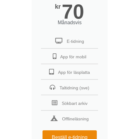
70
kr
Månadsvis
E-tidning
App för mobil
App för läsplatta
Taltidning (sve)
Sökbart arkiv
Offlineläsning
Beställ e-tidning