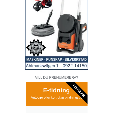
VILL DU PRENUMERERA?
POPULAR
E-tidning
Autogiro eller kort utan bindningstid