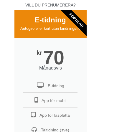
VILL DU PRENUMERERA?
POPULAR
E-tidning
Autogiro eller kort utan bindningstid
70
kr
Månadsvis
E-tidning
App för mobil
App för läsplatta
Taltidning (sve)