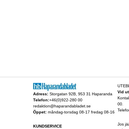
UTEB
Vid u
Adress:
Storgatan 92B, 953 31 Haparanda
Konta
Telefon:
+46(0)922-280 00
00.
redaktion@haparandabladet.se
Telefo
Öppet:
måndag-torsdag 08-17 fredag 08-16
Jos jä
KUNDSERVICE