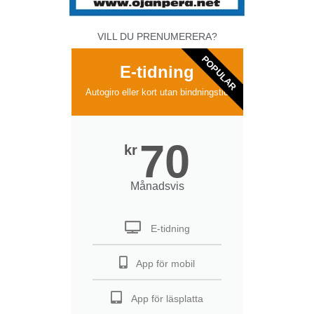
VILL DU PRENUMERERA?
POPULAR
E-tidning
Autogiro eller kort utan bindningstid
70
kr
Månadsvis
E-tidning
App för mobil
App för läsplatta