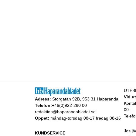
UTEB
Vid u
Adress:
Storgatan 92B, 953 31 Haparanda
Konta
Telefon:
+46(0)922-280 00
00.
redaktion@haparandabladet.se
Telefo
Öppet:
måndag-torsdag 08-17 fredag 08-16
Jos jä
KUNDSERVICE