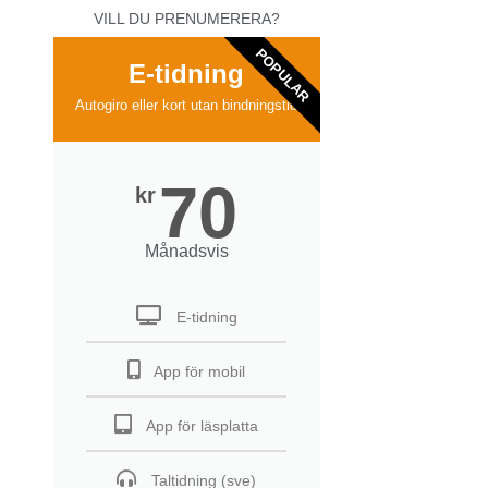
VILL DU PRENUMERERA?
POPULAR
E-tidning
Autogiro eller kort utan bindningstid
70
kr
Månadsvis
E-tidning
App för mobil
App för läsplatta
Taltidning (sve)