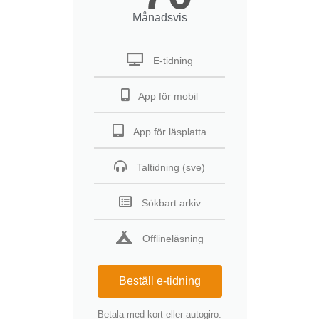
Månadsvis
E-tidning
App för mobil
App för läsplatta
Taltidning (sve)
Sökbart arkiv
Offlineläsning
Beställ e-tidning
Betala med kort eller autogiro.