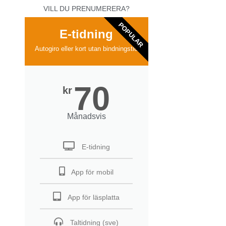
VILL DU PRENUMERERA?
POPULAR
E-tidning
Autogiro eller kort utan bindningstid
70
kr
Månadsvis
E-tidning
App för mobil
App för läsplatta
Taltidning (sve)