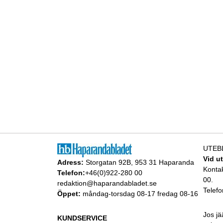
UTEB
Vid u
Adress:
Storgatan 92B, 953 31 Haparanda
Konta
Telefon:
+46(0)922-280 00
00.
redaktion@haparandabladet.se
Telefo
Öppet:
måndag-torsdag 08-17 fredag 08-16
Jos jä
KUNDSERVICE