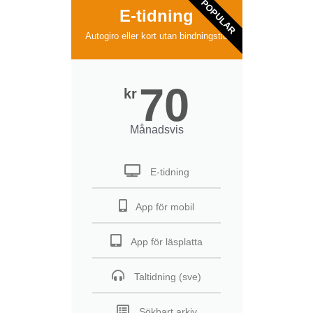
POPULAR
E-tidning
Autogiro eller kort utan bindningstid
70
kr
Månadsvis
E-tidning
App för mobil
App för läsplatta
Taltidning (sve)
Sökbart arkiv