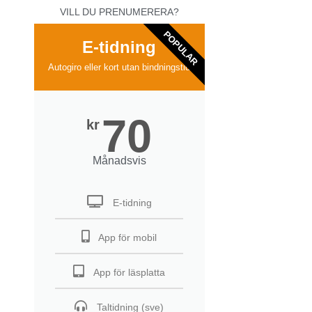
VILL DU PRENUMERERA?
POPULAR
E-tidning
Autogiro eller kort utan bindningstid
70
kr
Månadsvis
E-tidning
App för mobil
App för läsplatta
Taltidning (sve)