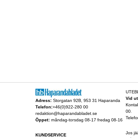
UTEB
Vid u
Adress:
Storgatan 92B, 953 31 Haparanda
Konta
Telefon:
+46(0)922-280 00
00.
redaktion@haparandabladet.se
Telefo
Öppet:
måndag-torsdag 08-17 fredag 08-16
Jos jä
KUNDSERVICE