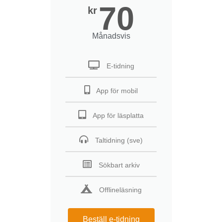
70
kr
Månadsvis
E-tidning
App för mobil
App för läsplatta
Taltidning (sve)
Sökbart arkiv
Offlineläsning
Beställ e-tidning