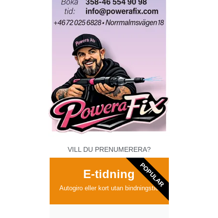
VILL DU PRENUMERERA?
POPULAR
E-tidning
Autogiro eller kort utan bindningstid