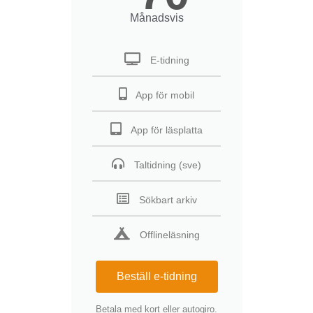
Månadsvis
E-tidning
App för mobil
App för läsplatta
Taltidning (sve)
Sökbart arkiv
Offlineläsning
Beställ e-tidning
Betala med kort eller autogiro.