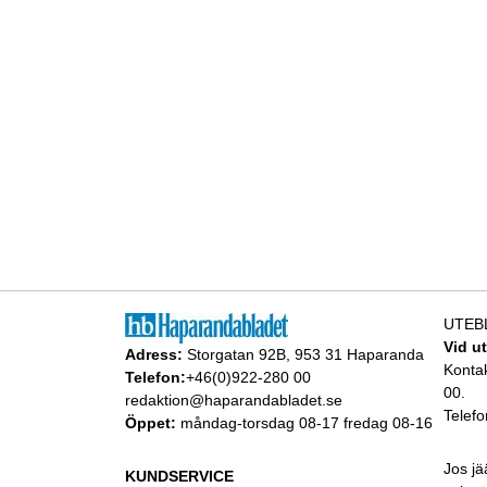
UTEB
Vid u
Adress:
Storgatan 92B, 953 31 Haparanda
Konta
Telefon:
+46(0)922-280 00
00.
redaktion@haparandabladet.se
Telefo
Öppet:
måndag-torsdag 08-17 fredag 08-16
Jos jä
KUNDSERVICE