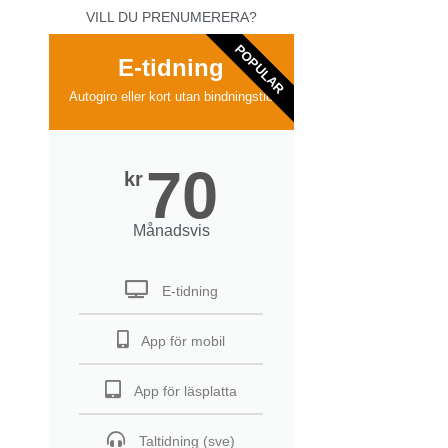
VILL DU PRENUMERERA?
POPULAR
E-tidning
Autogiro eller kort utan bindningstid
70
kr
Månadsvis
E-tidning
App för mobil
App för läsplatta
Taltidning (sve)