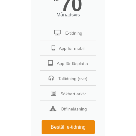
70
Månadsvis
E-tidning
App för mobil
App för läsplatta
Taltidning (sve)
Sökbart arkiv
Offlineläsning
Beställ e-tidning