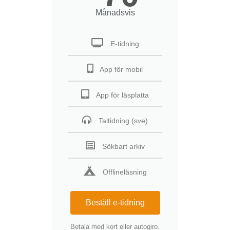
Månadsvis
E-tidning
App för mobil
App för läsplatta
Taltidning (sve)
Sökbart arkiv
Offlineläsning
Beställ e-tidning
Betala med kort eller autogiro.