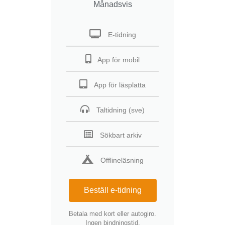
Månadsvis
E-tidning
App för mobil
App för läsplatta
Taltidning (sve)
Sökbart arkiv
Offlineläsning
Beställ e-tidning
Betala med kort eller autogiro.
Ingen bindningstid.