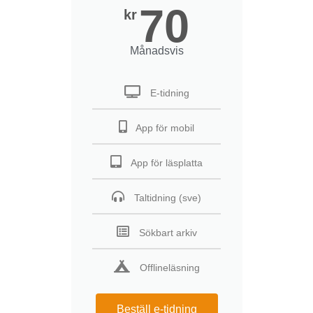
70
kr
Månadsvis
E-tidning
App för mobil
App för läsplatta
Taltidning (sve)
Sökbart arkiv
Offlineläsning
Beställ e-tidning