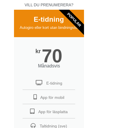
VILL DU PRENUMERERA?
POPULAR
E-tidning
Autogiro eller kort utan bindningstid
70
kr
Månadsvis
E-tidning
App för mobil
App för läsplatta
Taltidning (sve)