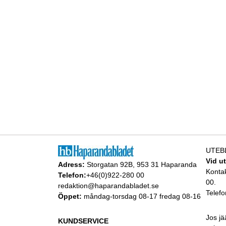
UTEB
Vid u
Adress:
Storgatan 92B, 953 31 Haparanda
Konta
Telefon:
+46(0)922-280 00
00.
redaktion@haparandabladet.se
Telefo
Öppet:
måndag-torsdag 08-17 fredag 08-16
Jos jä
KUNDSERVICE