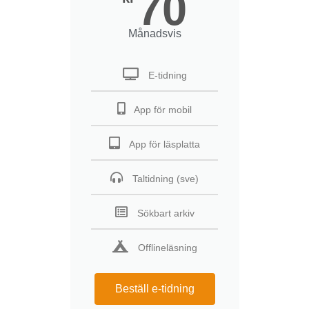
70
Månadsvis
E-tidning
App för mobil
App för läsplatta
Taltidning (sve)
Sökbart arkiv
Offlineläsning
Beställ e-tidning