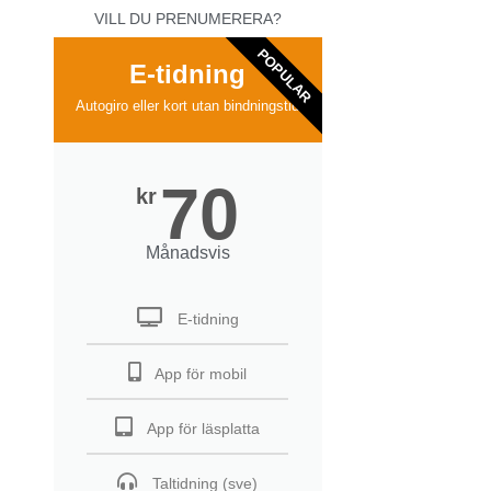
VILL DU PRENUMERERA?
POPULAR
E-tidning
Autogiro eller kort utan bindningstid
70
kr
Månadsvis
E-tidning
App för mobil
App för läsplatta
Taltidning (sve)