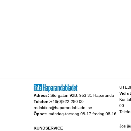
UTEB
Vid u
Adress:
Storgatan 92B, 953 31 Haparanda
Konta
Telefon:
+46(0)922-280 00
00.
redaktion@haparandabladet.se
Telefo
Öppet:
måndag-torsdag 08-17 fredag 08-16
Jos jä
KUNDSERVICE