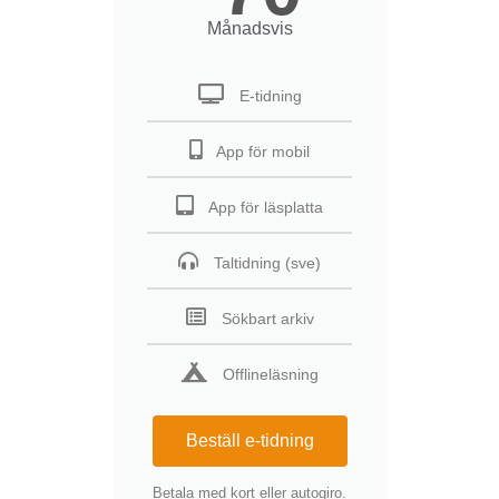
Månadsvis
E-tidning
App för mobil
App för läsplatta
Taltidning (sve)
Sökbart arkiv
Offlineläsning
Beställ e-tidning
Betala med kort eller autogiro.