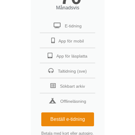
Månadsvis
E-tidning
App för mobil
App för läsplatta
Taltidning (sve)
Sökbart arkiv
Offlineläsning
Beställ e-tidning
Betala med kort eller autogiro.