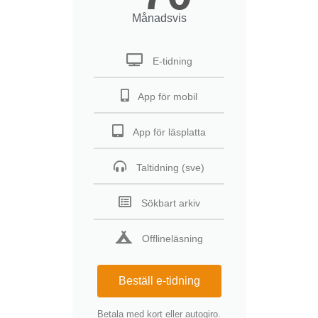
Månadsvis
E-tidning
App för mobil
App för läsplatta
Taltidning (sve)
Sökbart arkiv
Offlineläsning
Beställ e-tidning
Betala med kort eller autogiro.