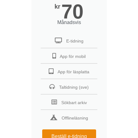
70
kr
Månadsvis
E-tidning
App för mobil
App för läsplatta
Taltidning (sve)
Sökbart arkiv
Offlineläsning
Beställ e-tidning