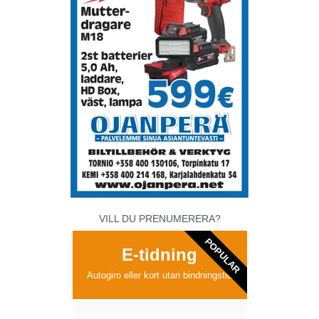
VILL DU PRENUMERERA?
POPULAR
E-tidning
Autogiro eller kort utan bindningstid