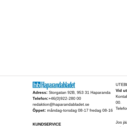
UTEB
Vid u
Adress:
Storgatan 92B, 953 31 Haparanda
Konta
Telefon:
+46(0)922-280 00
00.
redaktion@haparandabladet.se
Telefo
Öppet:
måndag-torsdag 08-17 fredag 08-16
Jos jä
KUNDSERVICE