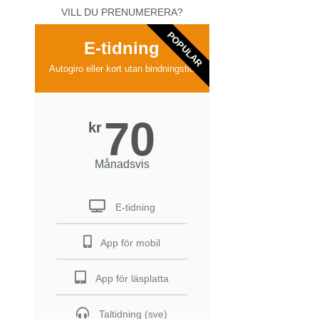
VILL DU PRENUMERERA?
POPULAR
E-tidning
Autogiro eller kort utan bindningstid
70
kr
Månadsvis
E-tidning
App för mobil
App för läsplatta
Taltidning (sve)