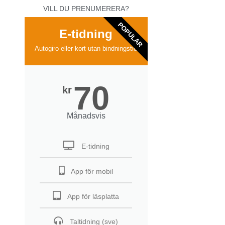
VILL DU PRENUMERERA?
POPULAR
E-tidning
Autogiro eller kort utan bindningstid
70
kr
Månadsvis
E-tidning
App för mobil
App för läsplatta
Taltidning (sve)