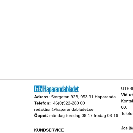
UTEB
Vid u
Adress:
Storgatan 92B, 953 31 Haparanda
Konta
Telefon:
+46(0)922-280 00
00.
redaktion@haparandabladet.se
Telefo
Öppet:
måndag-torsdag 08-17 fredag 08-16
Jos jä
KUNDSERVICE