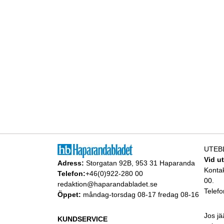
UTEB
Vid u
Adress:
Storgatan 92B, 953 31 Haparanda
Konta
Telefon:
+46(0)922-280 00
00.
redaktion@haparandabladet.se
Telefo
Öppet:
måndag-torsdag 08-17 fredag 08-16
Jos jä
KUNDSERVICE