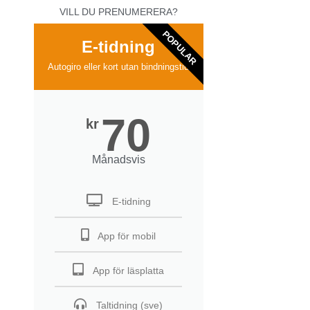
VILL DU PRENUMERERA?
POPULAR
E-tidning
Autogiro eller kort utan bindningstid
70
kr
Månadsvis
E-tidning
App för mobil
App för läsplatta
Taltidning (sve)