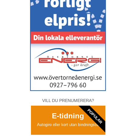
VILL DU PRENUMERERA?
POPULAR
E-tidning
Autogiro eller kort utan bindningstid