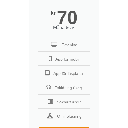
70
kr
Månadsvis
E-tidning
App för mobil
App för läsplatta
Taltidning (sve)
Sökbart arkiv
Offlineläsning