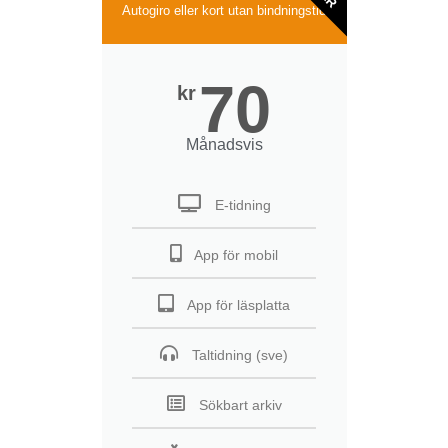
Autogiro eller kort utan bindningstid
70
kr
Månadsvis
E-tidning
App för mobil
App för läsplatta
Taltidning (sve)
Sökbart arkiv