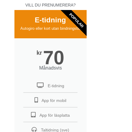
VILL DU PRENUMERERA?
POPULAR
E-tidning
Autogiro eller kort utan bindningstid
70
kr
Månadsvis
E-tidning
App för mobil
App för läsplatta
Taltidning (sve)