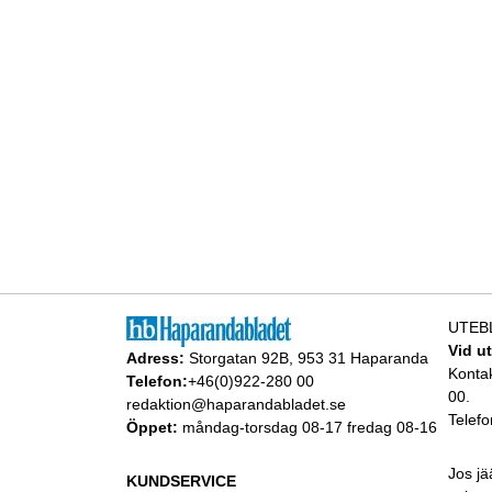
UTEB
Vid u
Adress:
Storgatan 92B, 953 31 Haparanda
Konta
Telefon:
+46(0)922-280 00
00.
redaktion@haparandabladet.se
Telefo
Öppet:
måndag-torsdag 08-17 fredag 08-16
Jos jä
KUNDSERVICE