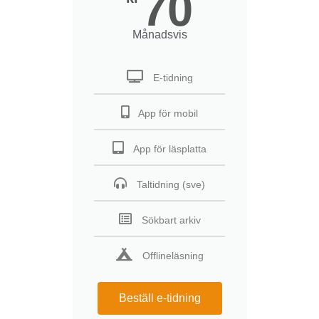
70
Månadsvis
E-tidning
App för mobil
App för läsplatta
Taltidning (sve)
Sökbart arkiv
Offlineläsning
Beställ e-tidning