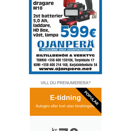
VILL DU PRENUMERERA?
POPULAR
E-tidning
Autogiro eller kort utan bindningstid
kr