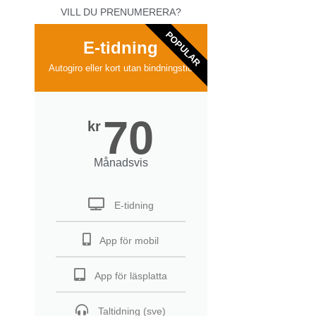
VILL DU PRENUMERERA?
POPULAR
E-tidning
Autogiro eller kort utan bindningstid
70
kr
Månadsvis
E-tidning
App för mobil
App för läsplatta
Taltidning (sve)