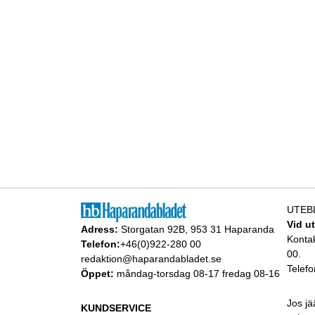
UTEB
Vid u
Adress:
Storgatan 92B, 953 31 Haparanda
Konta
Telefon:
+46(0)922-280 00
00.
redaktion@haparandabladet.se
Telefo
Öppet:
måndag-torsdag 08-17 fredag 08-16
Jos jä
KUNDSERVICE