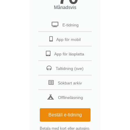
Månadsvis
E-tidning
App för mobil
App för läsplatta
Taltidning (sve)
Sökbart arkiv
Offlineläsning
Beställ e-tidning
Betala med kort eller autogiro.