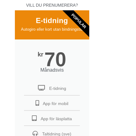
VILL DU PRENUMERERA?
POPULAR
E-tidning
Autogiro eller kort utan bindningstid
70
kr
Månadsvis
E-tidning
App för mobil
App för läsplatta
Taltidning (sve)