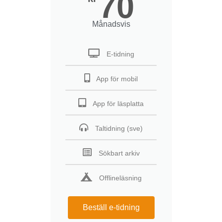
70
Månadsvis
E-tidning
App för mobil
App för läsplatta
Taltidning (sve)
Sökbart arkiv
Offlineläsning
Beställ e-tidning