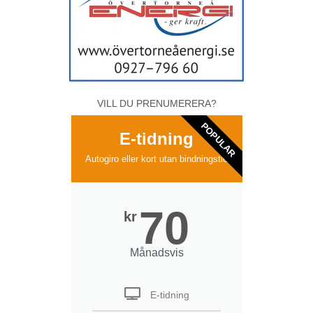
VILL DU PRENUMERERA?
POPULAR
E-tidning
Autogiro eller kort utan bindningstid
70
kr
Månadsvis
E-tidning