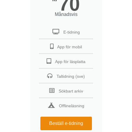
70
Månadsvis
E-tidning
App för mobil
App för läsplatta
Taltidning (sve)
Sökbart arkiv
Offlineläsning
Beställ e-tidning