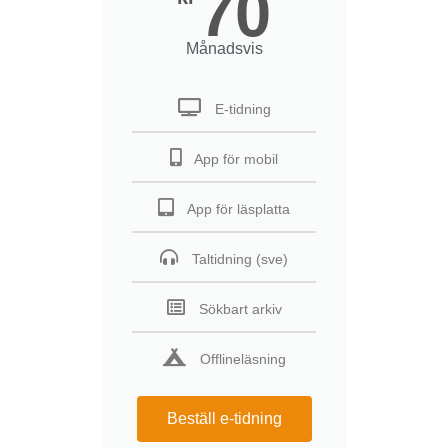
70
Månadsvis
E-tidning
App för mobil
App för läsplatta
Taltidning (sve)
Sökbart arkiv
Offlineläsning
Beställ e-tidning