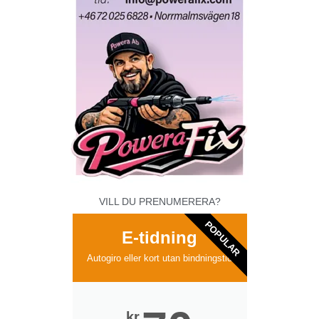
VILL DU PRENUMERERA?
POPULAR
E-tidning
Autogiro eller kort utan bindningstid
kr