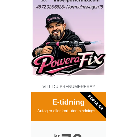
VILL DU PRENUMERERA?
POPULAR
E-tidning
Autogiro eller kort utan bindningstid
kr