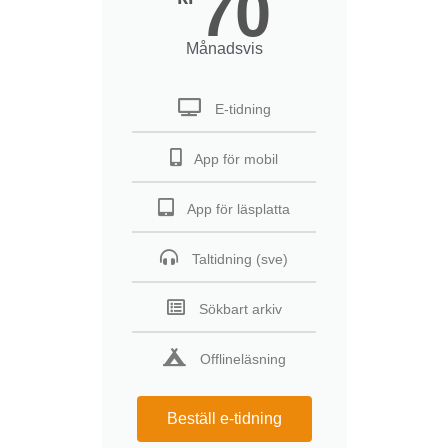
70
Månadsvis
E-tidning
App för mobil
App för läsplatta
Taltidning (sve)
Sökbart arkiv
Offlineläsning
Beställ e-tidning