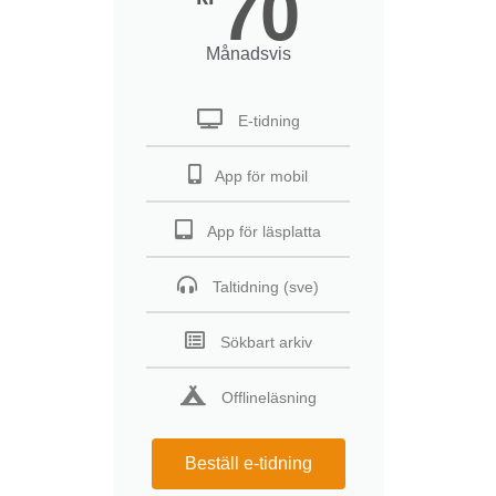
70
Månadsvis
E-tidning
App för mobil
App för läsplatta
Taltidning (sve)
Sökbart arkiv
Offlineläsning
Beställ e-tidning