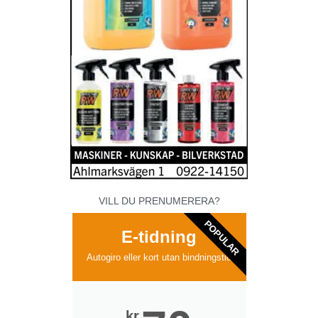
VILL DU PRENUMERERA?
POPULAR
E-tidning
Autogiro eller kort utan bindningstid
kr