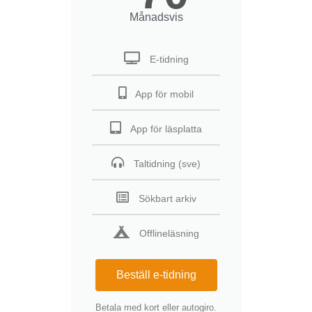
Månadsvis
E-tidning
App för mobil
App för läsplatta
Taltidning (sve)
Sökbart arkiv
Offlineläsning
Beställ e-tidning
Betala med kort eller autogiro.