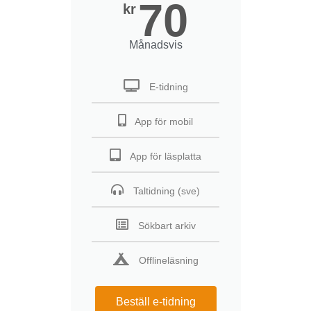
70
kr
Månadsvis
E-tidning
App för mobil
App för läsplatta
Taltidning (sve)
Sökbart arkiv
Offlineläsning
Beställ e-tidning