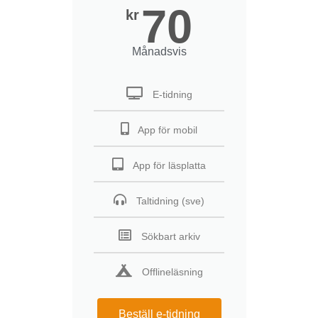
70
kr
Månadsvis
E-tidning
App för mobil
App för läsplatta
Taltidning (sve)
Sökbart arkiv
Offlineläsning
Beställ e-tidning