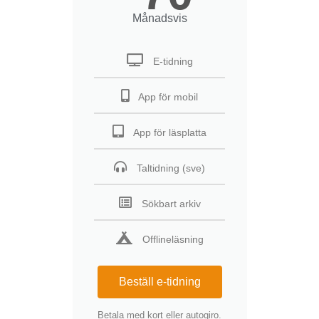
Månadsvis
E-tidning
App för mobil
App för läsplatta
Taltidning (sve)
Sökbart arkiv
Offlineläsning
Beställ e-tidning
Betala med kort eller autogiro.