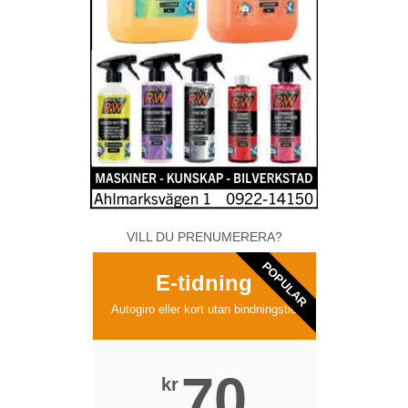
VILL DU PRENUMERERA?
POPULAR
E-tidning
Autogiro eller kort utan bindningstid
70
kr