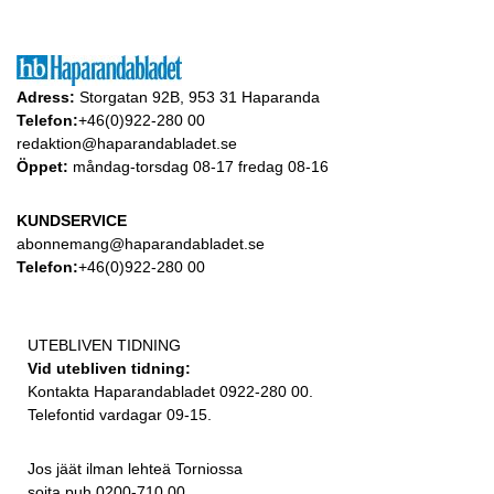
Adress:
Storgatan 92B, 953 31 Haparanda
Telefon:
+46(0)922-280 00
redaktion@haparandabladet.se
Öppet:
måndag-torsdag 08-17 fredag 08-16
KUNDSERVICE
abonnemang@haparandabladet.se
Telefon:
+46(0)922-280 00
UTEBLIVEN TIDNING
Vid utebliven tidning:
Kontakta Haparandabladet 0922-280 00.
Telefontid vardagar 09-15.
Jos jäät ilman lehteä Torniossa
soita puh 0200-710 00.