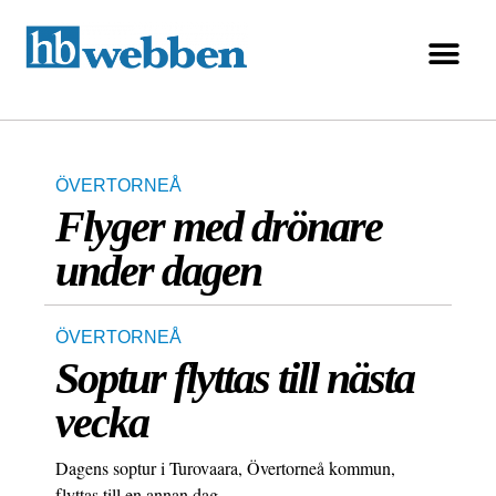
ÖVERTORNEÅ
Flyger med drönare
under dagen
ÖVERTORNEÅ
Soptur flyttas till nästa
vecka
Dagens soptur i Turovaara, Övertorneå kommun,
flyttas till en annan dag.