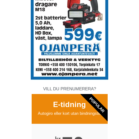
VILL DU PRENUMERERA?
POPULAR
E-tidning
Autogiro eller kort utan bindningstid
kr