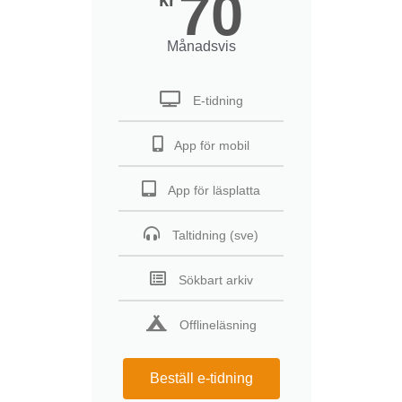
70
Månadsvis
E-tidning
App för mobil
App för läsplatta
Taltidning (sve)
Sökbart arkiv
Offlineläsning
Beställ e-tidning