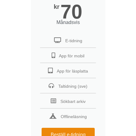
70
kr
Månadsvis
E-tidning
App för mobil
App för läsplatta
Taltidning (sve)
Sökbart arkiv
Offlineläsning
Beställ e-tidning